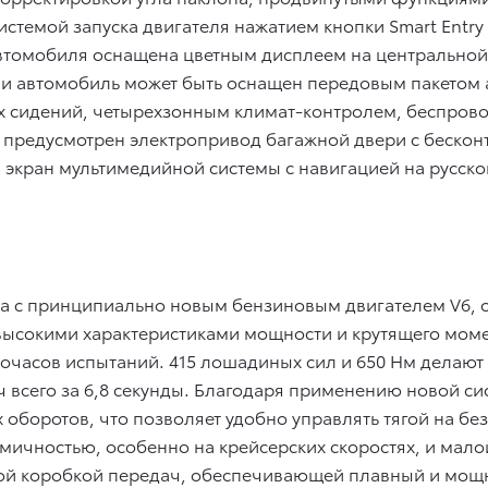
системой запуска двигателя нажатием кнопки Smart Entry 
томобиля оснащена цветным дисплеем на центральной к
ии автомобиль может быть оснащен передовым пакетом а
х сидений, четырехзонным климат-контролем, беспрово
 предусмотрен электропривод багажной двери с беско
экран мультимедийной системы с навигацией на русском
пна с принципиально новым бензиновым двигателем V6,
высокими характеристиками мощности и крутящего моме
очасов испытаний. 415 лошадиных сил и 650 Нм делают 
/ч всего за 6,8 секунды. Благодаря применению новой с
 оборотов, что позволяет удобно управлять тягой на бе
омичностью, особенно на крейсерских скоростях, и мал
той коробкой передач, обеспечивающей плавный и мощ