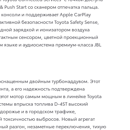
& Push Start со сканером отпечатка пальца.
онсоли и поддерживает Apple CarPlay
ктивной безопасности Toyota Safety Sense,
дной зарядкой и ионизатором воздуха
нтактным сенсором, цветной проекционный
 языке и аудиосистема премиум-класса JBL
 оснащенным двойным турбонаддувом. Этот
нта, а его надежность подтверждена
этот мотор самым мощным в линейке Toyota
истемы впрыска топлива D-4ST высокий
здорожье и в городском трафике,
ой токсичностью выбросов. Новый агрегат
ный разгон, незаметные переключения, тихую