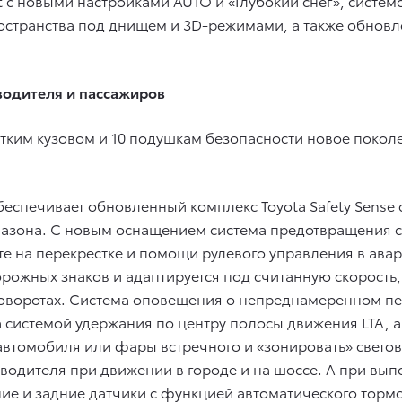
ct с новыми настройками AUTO и «Глубокий снег», сис
пространства под днищем и 3D-режимами, а также обно
водителя и пассажиров
тким кузовом и 10 подушкам безопасности новое покол
беспечивает обновленный комплекс Toyota Safety Sense
азона. С новым оснащением система предотвращения 
е на перекрестке и помощи рулевого управления в ава
орожных знаков и адаптируется под считанную скорость,
поворотах. Система оповещения о непреднамеренном пе
системой удержания по центру полосы движения LTA, а
втомобиля или фары встречного и «зонировать» свето
 водителя при движении в городе и на шоссе. А при вып
ие и задние датчики с функцией автоматического торм