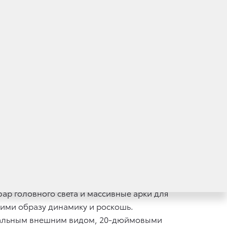
миссным возможностям на бездорожье
егантной внешностью, эффективному
гман модельного ряда Toyota стал еще более
и привлечь новых клиентов, обращающих
одаж автомобиль доступен только
ry. Цены на Toyota Land Cruiser 300
утов со спокойной уверенностью лидера
ар головного света и массивные арки для
ими образу динамику и роскошь.
инальным внешним видом, 20-дюймовыми