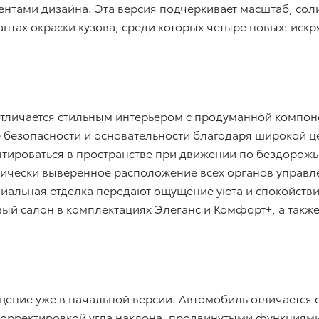
тами дизайна. Эта версия подчеркивает масштаб, соли
антах окраски кузова, среди которых четыре новых: иск
тличается стильным интерьером с продуманной компон
е безопасности и основательности благодаря широкой 
тироваться в пространстве при движении по бездорожь
мически выверенное расположение всех органов управле
иальная отделка передают ощущение уюта и спокойстви
ый салон в комплектациях Элеганс и Комфорт+, а также
нащение уже в начальной версии. Автомобиль отличаетс
корректировкой угла наклона, продвинутыми функциями T