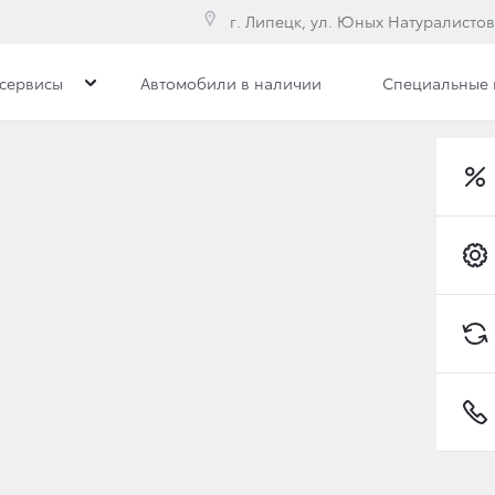
г. Липецк, ул. Юных Натуралистов
сервисы
Автомобили в наличии
Специальные
ра
Все новости
Сотрудники
Вакансии
ОМ ПОКОЛЕНИИ ЛЕГЕ
ИЛЕРЫ ТОЙОТА НАЧ
Toyota C-HR
ГО TOYOTA LAND CRU