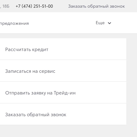
, 18Б
+7 (474) 251-51-00
Заказать обратный звонок
Еще
 предложения
Получить консультацию по кредиту
Рассчитать кредит
Отправить заявку на Трейд-ин
Записаться на сервис
НДЫ:
ИНАЮТ ПРОДАЖИ
Записаться на сервис
Отправить заявку на Трейд-ин
ISER 300
Заказать обратный звонок
Заказать обратный звонок