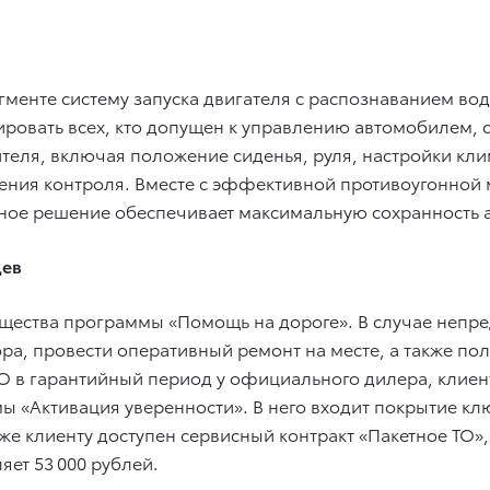
егменте систему запуска двигателя с распознаванием вод
ровать всех, кто допущен к управлению автомобилем, со
ителя, включая положение сиденья, руля, настройки кл
дения контроля. Вместе с эффективной противоугонной
ое решение обеспечивает максимальную сохранность а
цев
ества программы «Помощь на дороге». В случае непре
ора, провести оперативный ремонт на месте, а также п
О в гарантийный период у официального дилера, клиен
ы «Активация уверенности». В него входит покрытие кл
кже клиенту доступен сервисный контракт «Пакетное ТО»
яет 53 000 рублей.