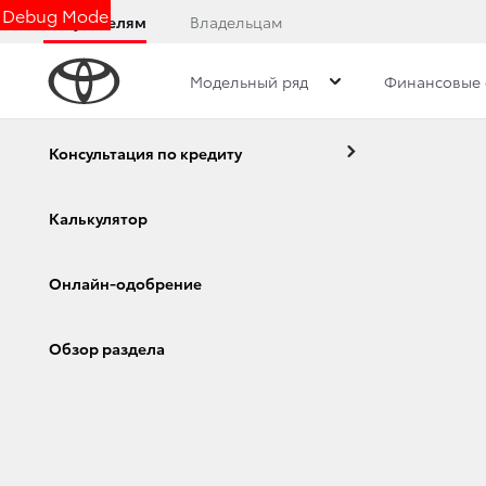
Debug Mode
Покупателям
Владельцам
Модельный ряд
Финансовые 
Дилерский центр
Преимущества дилерского цент
Консультация по кредиту
Калькулятор
8 ФАКТОВ О НОВ
Онлайн-одобрение
ОФИЦИАЛЬНЫЕ Д
Corolla
Camry
Обзор раздела
АБСОЛЮТНО НОВО
22 июля 2021 г.
Поделиться