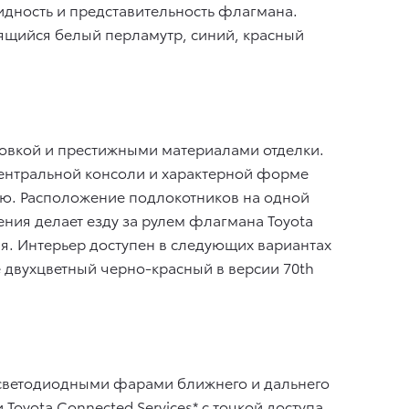
дность и представительность флагмана.
рящийся белый перламутр, синий, красный
овкой и престижными материалами отделки.
центральной консоли и характерной форме
ю. Расположение подлокотников на одной
ния делает езду за рулем флагмана Toyota
я. Интерьер доступен в следующих вариантах
 двухцветный черно-красный в версии 70th
я светодиодными фарами ближнего и дальнего
oyota Connected Services* с точкой доступа