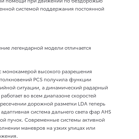
темой помощи при движении по бездорожью
вленной системой поддержания постоянной
ение легендарной модели отличается
 с монокамерой высокого разрешения
столкновений PCS получила функции
рийной ситуации, а динамический радарный
 работает во всем диапазоне скоростей
ресечении дорожной разметки LDA теперь
 адаптивная система дальнего света фар AHS
вой пучок. Современные системы активной
олнении маневров на узких улицах или
ожения.