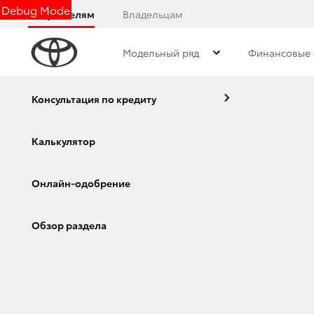
Debug Mode
Покупателям
Владельцам
Модельный ряд
Финансовые 
Дилерский центр
Преимущества дилерского цент
Консультация по кредиту
Калькулятор
БУДУЩЕЕ УЖЕ СЕГ
Онлайн-одобрение
В ЯПОНИИ
Corolla
Camry
Обзор раздела
15 декабря 2014 г.
Поделиться
· 5 декабря 2014 года в Японии стартовали 