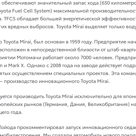
 обеспечивают значительный запас хода (650 километр
Toyota Fuel Cell System) максимальной производительно
. TFCS обладает большей энергетической эффективност
гих вредных выбросов. Toyota Mirai выделяет только во
 Toyota Mirai, был основан в 1959 году. Предприятие на
расположен в непосредственной близости от штаб-квар
приятии Мотомачи работает около 7000 человек. Предпр
n и Mark X. Однако с 2008 года на заводе действует под
тых осуществлением специальных проектов. Эта команд
— производство инновационного Toyota Mirai.
уется производить Toyota Mirai исключительно для япо
ропейских рынков (Германия, Дания, Великобритания) на
его года.
Тойода прокомментировал запуск инновационного седа
омобилестроения. Мы создали автомобиль нового покол