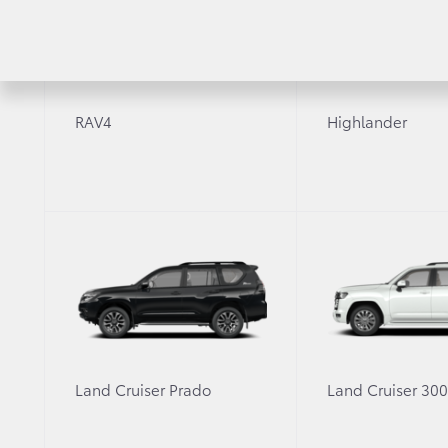
Toyota Mirai.
· Toyota Mirai производится в Японии, на з
высококвалифицированных специалистов Той
RAV4
Highlander
· Поставки Toyota Mirai в Европу начнутся лет
Land Cruiser Prado
Land Cruiser 30