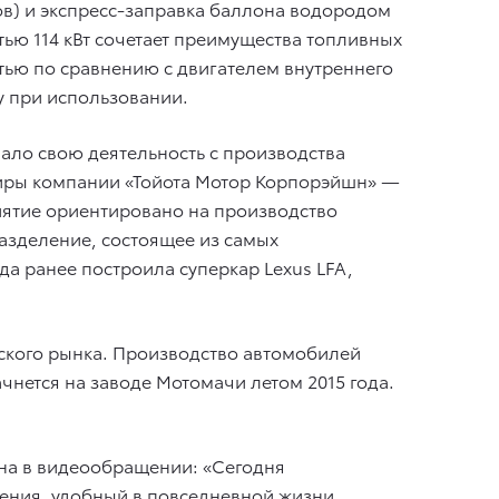
ов) и экспресс-заправка баллона водородом
стью 114 кВт сочетает преимущества топливных
ью по сравнению с двигателем внутреннего
ду при использовании.
чало свою деятельность с производства
тиры компании «Тойота Мотор Корпорэйшн» —
иятие ориентировано на производство
разделение, состоящее из самых
а ранее построила суперкар Lexus LFA,
нского рынка. Производство автомобилей
чнется на заводе Мотомачи летом 2015 года.
на в видеообращении: «Сегодня
ения, удобный в повседневной жизни,