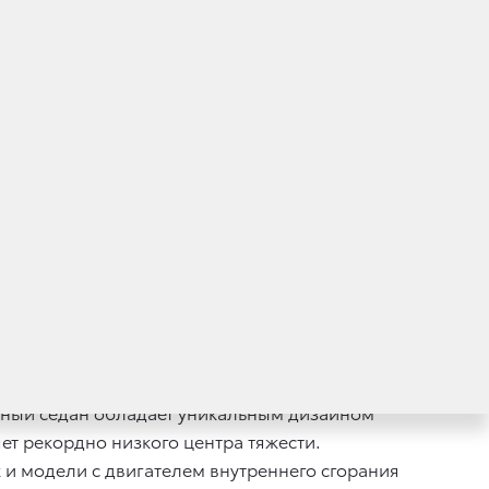
эйшн» объявила о начале продаж первого
ство Toyota Mirai также стартовало
и Тойота в мире.
 Рекомендованная розничная цена новинки
нный седан обладает уникальным дизайном
ет рекордно низкого центра тяжести.
и модели с двигателем внутреннего сгорания