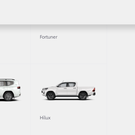
аводе Мотомачи. Производством инновационного автомо
ота.
Fortuner
ом 2015 года, на рынок США — в конце 2015 года.
0
Hilux