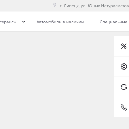
г. Липецк, ул. Юных Натуралистов
сервисы
Автомобили в наличии
Специальные
ра
Все новости
Сотрудники
Вакансии
ОДНЯ: СТАРТ ПРОДАЖ 
Toyota C-HR
продажи и производство первых в мире серийных автомоб