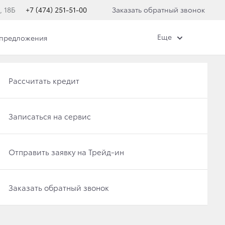
, 18Б
+7 (474) 251-51-00
Заказать обратный звонок
Еще
 предложения
Получить консультацию по кредиту
Рассчитать кредит
Отправить заявку на Трейд-ин
Записаться на сервис
TOYOTA MIRAI
Записаться на сервис
Отправить заявку на Трейд-ин
Заказать обратный звонок
Заказать обратный звонок
илей с двигателем на топливных элементах