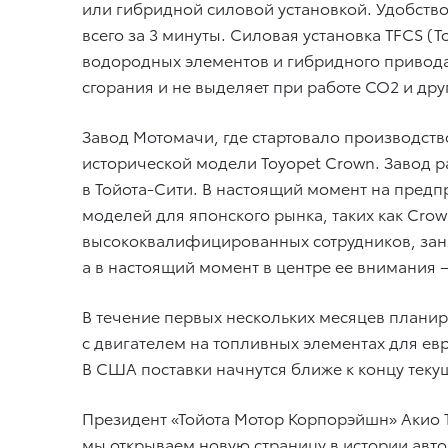
или гибридной силовой установкой. Удобство
всего за 3 минуты. Силовая установка TFCS (
водородных элементов и гибридного привода
сгорания и не выделяет при работе CO2 и дру
Завод Мотомачи, где стартовало производство
исторической модели Toyopet Crown. Завод 
в Тойота-Сити. В настоящий момент на пред
моделей для японского рынка, таких как Crow
высококвалифицированных сотрудников, заня
а в настоящий момент в центре ее внимания 
В течение первых нескольких месяцев планир
с двигателем на топливных элементах для ев
В США поставки начнутся ближе к концу текущ
Президент «Тойота Мотор Корпорэйшн» Акио 
мы открываем новую страницу в истории авт