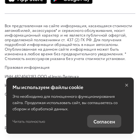
Вся представленная на сайте информация, касающаяся стоимости
автомобилей, аксессуаров* и сервисного обслуживания, носит
информационный характер и не является публичной офертой,
определяемой положениями ст. 437 (2) ГК РФ. Для получения
подробной информации обращайтесь в наши автосалоны.
Опубликованная на данном сайте информация может быть
изменена в любое время без предварительного уведомления. *
Стоимость аксессуаров указана без учета стоимости установки.
Правовая информация
ИНН 4824043183 ООО «Центр Липецк»
×
Изменить настройку cookies
Мы используем файлы cookie
Сбросить cookie
Это необходимо для полноценного функционирования
сайта. Продолжая использовать сайт, вы соглашаетесь со
сбором и обработкой данных.
©
2026
Toyota
Согласен
Читать полностью
Работает на технологиях
TradeDealer