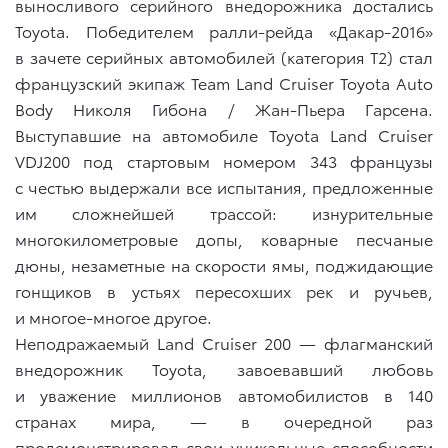
выносливого серийного внедорожника достались
Toyota. Победителем ралли-рейда «Дакар-2016»
в зачете серийных автомобилей (категория Т2) стал
французский экипаж Team Land Cruiser Toyota Auto
Body Николя Гибона / Жан-Пьера Гарсена.
Выступавшие на автомобиле Toyota Land Cruiser
VDJ200 под стартовым номером 343 французы
с честью выдержали все испытания, предложенные
им сложнейшей трассой: изнурительные
многокилометровые допы, коварные песчаные
дюны, незаметные на скорости ямы, поджидающие
гонщиков в устьях пересохших рек и ручьев,
и многое-многое другое.
Неподражаемый Land Cruiser 200 — флагманский
внедорожник Toyota, завоевавший любовь
и уважение миллионов автомобилистов в 140
странах мира, — в очередной раз
продемонстрировал свои уникальные способности