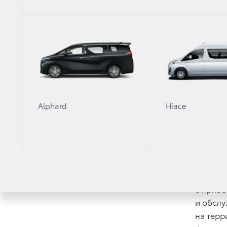
Alphard
Hiace
Поставка автомобилей
Профес
по специальным
по всем
дипломатическим ценам.
с прио
и обсл
на терр