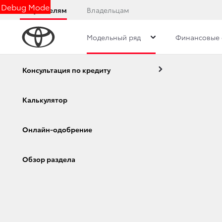
Debug Mode
Покупателям
Владельцам
Модельный ряд
Финансовые 
Модельный ряд
Страхование
Консультация по кредиту
Калькулятор
Онлайн-одобрение
Corolla
Camry
Обзор раздела
Дипломатическ
продажи