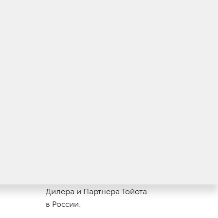
Послепродажное обслуживание
 Москве
по специальным условиям
.
у любого Уполномоченного
Дилера и Партнера Тойота
в России.