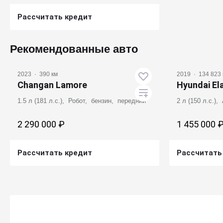
Рассчитать кредит
Получить предложение
Рекомендованные авто
2023
·
390 км
2019
·
134 823 
Changan Lamore
Hyundai El
1.5 л (181 л.с.), Робот, бензин, передний
2 л (150 л.с.)
2 290 000 ₽
1 455 000 
Рассчитать кредит
Рассчитать
Получить предложение
Получ