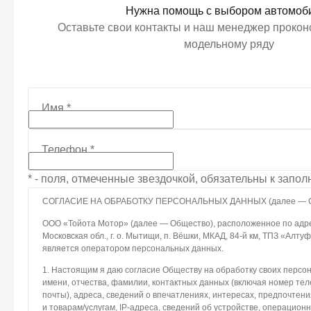
Нужна помощь с выбором автомоб
Оставьте свои контакты и наш менеджер проконс
модельному ряду
Имя
*
Телефон
*
* - поля, отмеченные звездочкой, обязательны к запо
СОГЛАСИЕ НА ОБРАБОТКУ ПЕРСОНАЛЬНЫХ ДАННЫХ (далее — С
ООО «Тойота Мотор» (далее — Общество), расположенное по адрес
Московская обл., г. о. Мытищи, п. Вёшки, МКАД, 84-й км, ТПЗ «Алтуфье
является оператором персональных данных.
1. Настоящим я даю согласие Обществу на обработку своих персо
имени, отчества, фамилии, контактных данных (включая номер те
почты), адреса, сведений о впечатлениях, интересах, предпочтени
и товарам/услугам, IP-адреса, сведений об устройстве, операцион