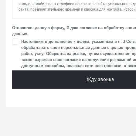
и модели мобильного телефона посетителя сайта, уникального и
сайта, предпочтительного времени и способа для контакта, истори
2. Под обработкой персональных данных понимаются следующие де
систематизация, накопление, хранение, уточнение (обновление, и
Отправляя данную форму, Я даю согласие на обработку свои
использование, передача (предоставление, доступ), блокирование
данных.
персональных данных. Общество обрабатывает персональные да
средств автоматизации.
Настоящим в дополнение к целям, указанным в п. 3 Согл
обрабатывать свои персональные данные с целью продв
3. Целью обработки персональных данных является осуществлен
работ, услуг Общества на рынке, путем осуществления п
Общества с посетителями и пользователями сайта.
также выражаю свое согласие на получение рекламной
4. Я даю согласие на передачу моих персональных данных третьи
доступным способом, включая сети электросвязи, а также
размещен на сайте в разделе «Юридическая информация».
Жду звонка
5. Данное Согласие действует до момента достижения цели обраб
в настоящем Согласии. Я осведомлен, что Общество будет обраба
в случае, если это необходимо для определенной цели, и может з
срок действия своего согласия на обработку по истечении 10 лет с
что оно соответствует моим намерениям.
6. Согласие может быть отозвано путем направления письменног
заказным почтовым отправлением с описью вложения по адресу: 14
г. о. Мытищи, п. Вёшки, МКАД 84-й км, ТПЗ «Алтуфьево», вл. 5, стр. 1