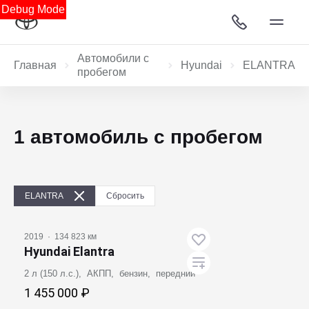
Debug Mode
Автомобили с
Главная
Hyundai
ELANTRA
пробегом
1 автомобиль с пробегом
ELANTRA
Сбросить
2019
·
134 823 км
Hyundai Elantra
2 л (150 л.с.), АКПП, бензин, передний
1 455 000 ₽