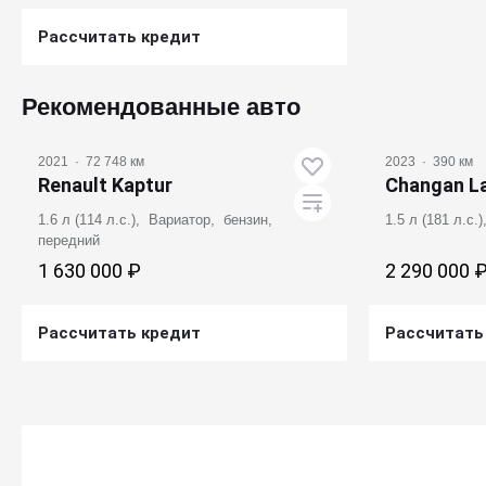
Рассчитать кредит
Получить предложение
Рекомендованные авто
2021
·
72 748 км
2023
·
390 км
Renault Kaptur
Changan L
1.6 л (114 л.с.), Вариатор, бензин,
1.5 л (181 л.с
передний
1 630 000 ₽
2 290 000 
Рассчитать кредит
Рассчитать
Получить предложение
Получ