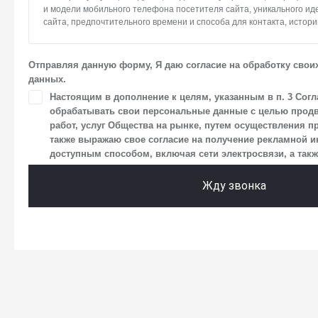
и модели мобильного телефона посетителя сайта, уникального и
сайта, предпочтительного времени и способа для контакта, истори
2. Под обработкой персональных данных понимаются следующие де
систематизация, накопление, хранение, уточнение (обновление, и
Отправляя данную форму, Я даю согласие на обработку свои
использование, передача (предоставление, доступ), блокирование
данных.
персональных данных. Общество обрабатывает персональные да
средств автоматизации.
Настоящим в дополнение к целям, указанным в п. 3 Согл
обрабатывать свои персональные данные с целью продв
3. Целью обработки персональных данных является осуществлен
работ, услуг Общества на рынке, путем осуществления п
Общества с посетителями и пользователями сайта.
также выражаю свое согласие на получение рекламной
4. Я даю согласие на передачу моих персональных данных третьи
доступным способом, включая сети электросвязи, а также
размещен на сайте в разделе «Юридическая информация».
Жду звонка
5. Данное Согласие действует до момента достижения цели обраб
в настоящем Согласии. Я осведомлен, что Общество будет обраба
в случае, если это необходимо для определенной цели, и может з
срок действия своего согласия на обработку по истечении 10 лет с
что оно соответствует моим намерениям.
6. Согласие может быть отозвано путем направления письменног
заказным почтовым отправлением с описью вложения по адресу: 14
г. о. Мытищи, п. Вёшки, МКАД 84-й км, ТПЗ «Алтуфьево», вл. 5, стр. 1