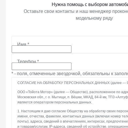
Нужна помощь с выбором автомоб
Оставьте свои контакты и наш менеджер проконс
модельному ряду
Имя
*
Телефон
*
* - поля, отмеченные звездочкой, обязательны к запо
СОГЛАСИЕ НА ОБРАБОТКУ ПЕРСОНАЛЬНЫХ ДАННЫХ (далее — С
ООО «Тойота Мотор» (далее — Общество), расположенное по адрес
Московская обл., г. о. Мытищи, п. Вёшки, МКАД, 84-й км, ТПЗ «Алтуфье
является оператором персональных данных.
1. Настоящим я даю согласие Обществу на обработку своих персо
имени, отчества, фамилии, контактных данных (включая номер те
почты), адреса, сведений о впечатлениях, интересах, предпочтени
и товарам/услугам, IP-адреса, сведений об устройстве, операцион