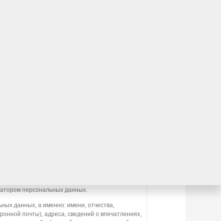
втомобиля?
льтирует вас по модельному ряду
ению
асие)
1031, Россия, Московская обл., г. о. Мытищи,
ператором персональных данных.
ных данных, а именно: имени, отчества,
ронной почты), адреса, сведений о впечатлениях,