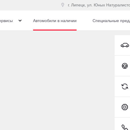
г. Липецк, ул. Юных Натуралист
ервисы
Автомобили в наличии
Специальные пред
автомобиль с пробего
Toyota C-HR
Сбросить
402 905 км
io
(123 л.с.), АКПП, бензин,