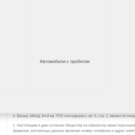
Нужна помощь с выбором а
Оставьте свои контакты и наш менеджер проконсу
Имя
*
Автомобили с пробегом
Телефон
*
* - поля, отмеченные звездочкой, обязательны к заполн
СОГЛАСИЕ НА ОБРАБОТКУ ПЕРСОНАЛЬНЫХ ДАННЫХ (далее — Согл
ООО «Тойота Мотор» (далее — Общество), расположенное по адресу: 14
п. Вёшки, МКАД, 84-й км, ТПЗ «Алтуфьево», вл. 5, стр. 1, является о
1. Настоящим я даю согласие Обществу на обработку своих персональ
фамилии, контактных данных (включая номер телефона и адрес элект