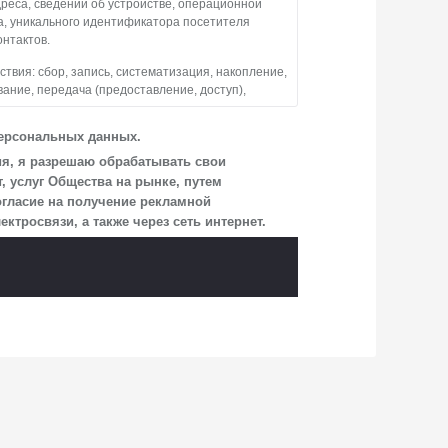
дреса, сведений об устройстве, операционной
а, уникального идентификатора посетителя
онтактов.
вия: сбор, запись, систематизация, накопление,
вание, передача (предоставление, доступ),
тво обрабатывает персональные данные
персональных данных.
взаимодействия Общества с посетителями
ия, я разрешаю обрабатывать свои
 услуг Общества на рынке, путем
огласие на получение рекламной
ицам, перечень которых размещен на сайте
росвязи, а также через сеть интернет.
и, указанной в настоящем Согласии.
учае, если это необходимо для определенной
сия на обработку по истечении 10 лет с тем,
аявления Обществу заказным почтовым
г. о. Мытищи, п. Вёшки, МКАД 84-й км,