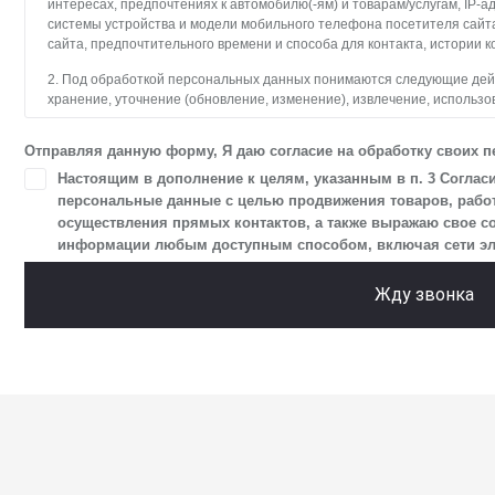
интересах, предпочтениях к автомобилю(-ям) и товарам/услугам, IP-а
системы устройства и модели мобильного телефона посетителя сайт
сайта, предпочтительного времени и способа для контакта, истории к
2. Под обработкой персональных данных понимаются следующие дейст
хранение, уточнение (обновление, изменение), извлечение, использо
блокирование, удаление, уничтожение персональных данных. Общес
с использованием средств автоматизации.
Отправляя данную форму, Я даю согласие на обработку своих 
3. Целью обработки персональных данных является осуществление 
Настоящим в дополнение к целям, указанным в п. 3 Соглас
и пользователями сайта.
персональные данные с целью продвижения товаров, работ,
осуществления прямых контактов, а также выражаю свое с
4. Я даю согласие на передачу моих персональных данных третьим л
информации любым доступным способом, включая сети элект
в разделе «Юридическая информация».
5. Данное Согласие действует до момента достижения цели обработк
Жду звонка
Я осведомлен, что Общество будет обрабатывать данные только в сл
цели, и может запросить, чтобы я продлил срок действия своего согла
чтобы гарантировать, что оно соответствует моим намерениям.
6. Согласие может быть отозвано путем направления письменного з
отправлением с описью вложения по адресу: 141031, Московская обл., 
ТПЗ «Алтуфьево», вл. 5, стр. 1.