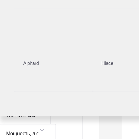
Модель
Kia Rio
1
Kia Sportage
1
Цвет
Alphard
Hiace
Коробка
Тип топлива
Мощность
, л.с.