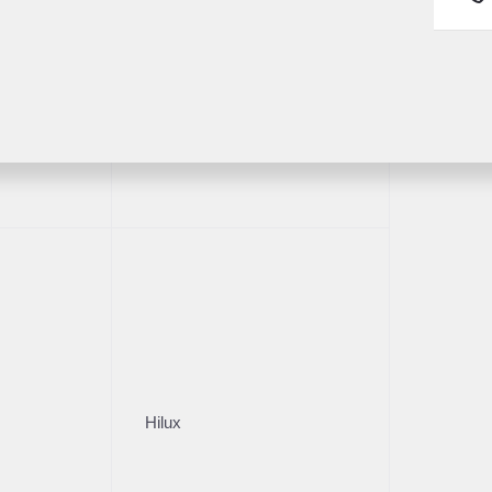
ний
000 ₽
читать кредит
Fortuner
Получить предложение
комендованные авто
192 620 км
2007
·
155 000 км
Sportage
Nissan Note
41 л.с.), АКПП, бензин, полный
1.6 л (110 л.с.), АКПП, бе
000 ₽
715 000 ₽
читать кредит
Рассчитать кредит
Hilux
Получить предложение
Получить пред