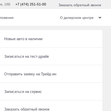
ов, 18Б
+7 (474) 251-51-00
Заказать обратный звонок
ложения
О дилерском центре
Получить консультацию по кредиту
Рассчитать кредит
Новые авто в наличии
м
Отправить заявку на Трейд-ин
Записаться на сервис
Записаться на тест-драйв
По умолчанию
Записаться на сервис
Отправить заявку на Трейд-ин
Отправить заявку на Трейд-ин
Заказать обратный звонок
Заказать обратный звонок
Записаться на сервис
Заказать обратный звонок