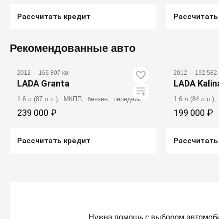
Рассчитать кредит
Рассчитать
Получить предложение
Получ
Рекомендованные авто
2012
·
166 807 км
2012
·
192 582 
LADA Granta
LADA Kalin
1.6 л (87 л.с.), МКПП, бензин, передний
1.6 л (84 л.с.
239 000 ₽
199 000 ₽
Рассчитать кредит
Рассчитать
Получить предложение
Получ
Нужна помощь с выбором автомоб