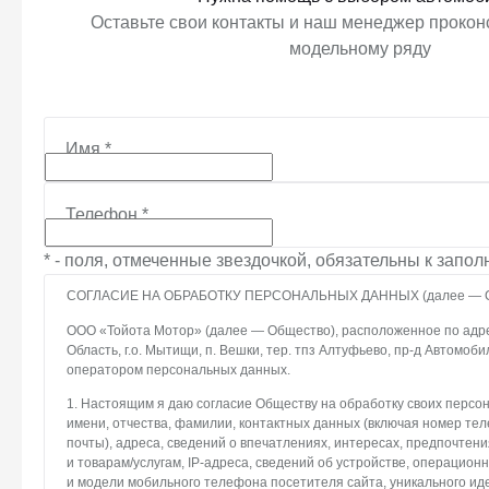
Оставьте свои контакты и наш менеджер проконс
модельному ряду
Имя
*
Телефон
*
* - поля, отмеченные звездочкой, обязательны к запо
СОГЛАСИЕ НА ОБРАБОТКУ ПЕРСОНАЛЬНЫХ ДАННЫХ (далее — С
ООО «Тойота Мотор» (далее — Общество), расположенное по адре
Область, г.о. Мытищи, п. Вешки, тер. тпз Алтуфьево, пр-д Автомоби
оператором персональных данных.
1. Настоящим я даю согласие Обществу на обработку своих персо
имени, отчества, фамилии, контактных данных (включая номер те
почты), адреса, сведений о впечатлениях, интересах, предпочтени
и товарам/услугам, IP-адреса, сведений об устройстве, операцион
и модели мобильного телефона посетителя сайта, уникального и