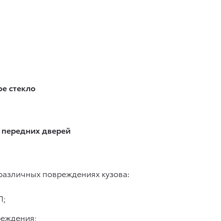
е стекло
 передних дверей
 различных повреждениях кузова:
П;
реждения;