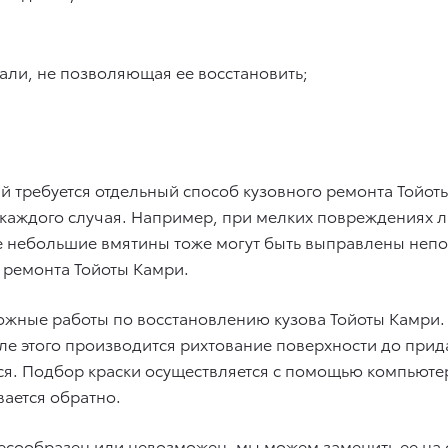
ли, не позволяющая ее восстановить;
й требуется отдельный способ кузовного ремонта Тойо
каждого случая. Например, при мелких повреждениях л
кже небольшие вмятины тоже могут быть выправлены непо
 ремонта Тойоты Камри.
ожные работы по восстановлению кузова Тойоты Камри. 
сле этого производится рихтование поверхности до пр
ся. Подбор краски осуществляется с помощью компьютер
вается обратно.
лесообразен или невозможен, мы можем заменить ее на