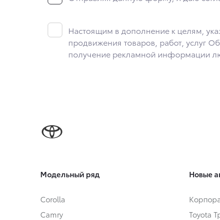
5. Данное Согласие действует до момента достижения ц
это необходимо для определенной цели, и может запроси
соответствует моим намерениям.
Настоящим в дополнение к целям, ука
6. Согласие может быть отозвано путем направления пи
продвижения товаров, работ, услуг Об
г. о. Мытищи, п. Вёшки, МКАД 84-й км, ТПЗ «Алтуфьево», вл
получение рекламной информации любы
Модельный ряд
Новые а
Corolla
Корпора
Camry
Toyota 