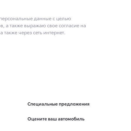
во будет обрабатывать данные только в случае, если
ии 10 лет с тем, чтобы гарантировать, что оно
 персональные данные с целью
ожения по адресу: 141031, Московская обл.,
в, а также выражаю свое согласие на
также через сеть интернет.
Специальные предложения
Оцените ваш автомобиль