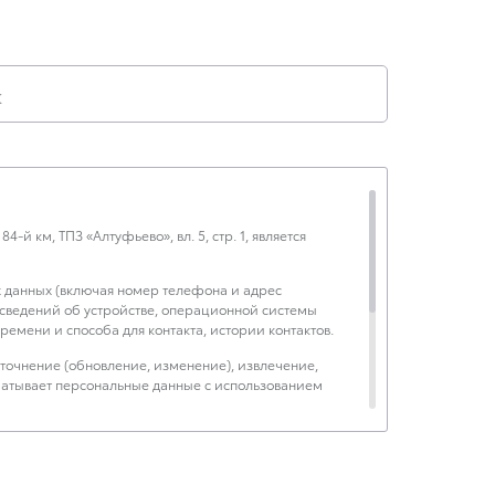
к
-й км, ТПЗ «Алтуфьево», вл. 5, стр. 1, является
х данных (включая номер телефона и адрес
, сведений об устройстве, операционной системы
емени и способа для контакта, истории контактов.
уточнение (обновление, изменение), извлечение,
батывает персональные данные с использованием
йта.
дическая информация».