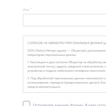
Имя
СОГЛАСИЕ НА ОБРАБОТКУ ПЕРСОНАЛЬНЫХ ДАННЫХ (да
ООО «Тойота Мотор» (далее — Общество), расположенное по
оператором персональных данных.
1. Настоящим я даю согласие Обществу на обработку с
электронной почты), адреса, сведений о впечатлениях,
устройства и модели мобильного телефона посетителя с
2. Под обработкой персональных данных понимаются сл
использование, передача (предоставление, доступ), б
средств автоматизации.
3. Целью обработки персональных данных является осу
4. Я даю согласие на передачу моих персональных да
Отправляя данную форму, Я даю согла