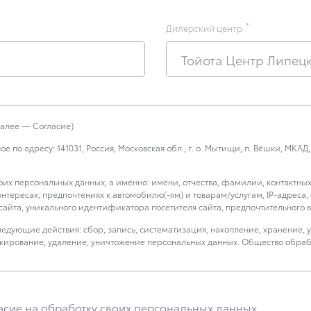
Дилерский центр
Тойота Центр Липец
лее — Согласие)
 адресу: 141031, Россия, Московская обл., г. о. Мытищи, п. Вёшки, МКАД, 84
воих персональных данных, а именно: имени, отчества, фамилии, контактны
 интересах, предпочтениях к автомобилю(-ям) и товарам/услугам, IP-адреса
айта, уникального идентификатора посетителя сайта, предпочтительного вр
едующие действия: сбор, запись, систематизация, накопление, хранение, 
локирование, удаление, уничтожение персональных данных. Общество обра
ществление взаимодействия Общества с посетителями и пользователями са
нных третьим лицам, перечень которых размещен на сайте в разделе «Юри
сие на обработку своих персональных данных.