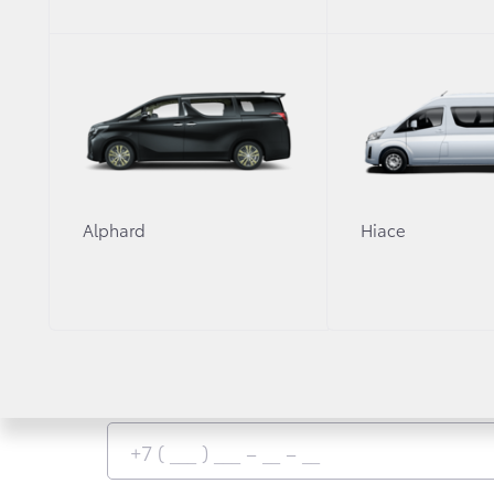
И 25% для новых клиентов кузовного цеха.
Оставьте ваши контакты, и мы свяжемся с 
Выберите предпочтительный 
Alphard
Hiace
По телефону
Телефон