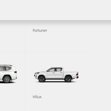
Fortuner
боты на кузовной ремо
 предложении вы можете получить, обратившись к
0
Hilux
 ремонт через 20 и более дней.