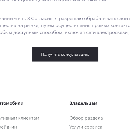
ели обработки, указанной в настоящем Согласии. Я осведомлен, что Общест
ть, чтобы я продлил срок действия своего согласия на обработку по истечен
занным в п. 3 Согласия, я разрешаю обрабатывать свои
сьменного заявления Обществу заказным почтовым отправлением с описью вл
щества на рынке, путем осуществления прямых контакто
. 5, стр. 1.
м доступным способом, включая сети электросвязи, а 
Получить консультацию
втомобили
Владельцам
тивным клиентам
Обзор раздела
Трейд-ин
Услуги сервиса