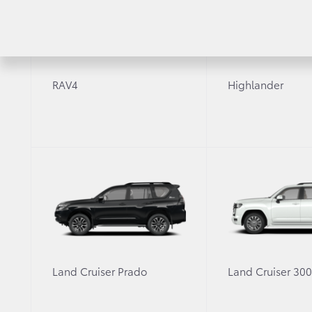
RAV4
Highlander
Скидка 20% на ра
Более подробную информацию о специальном
менеджерам нашего дилерского центра
Land Cruiser Prado
Land Cruiser 30
Скидка 20%
на работы при записи на кузовной