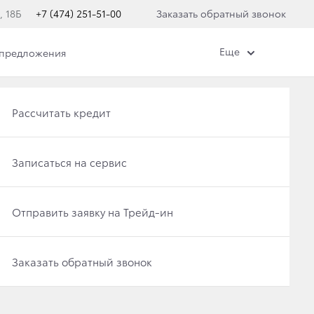
, 18Б
+7 (474) 251-51-00
Заказать обратный звонок
Еще
 предложения
Получить консультацию по кредиту
Рассчитать кредит
Отправить заявку на Трейд-ин
Записаться на сервис
Специальные предложения
Записаться на сервис
Отправить заявку на Трейд-ин
Оцените ваш автомобиль
Заказать обратный звонок
Заказать обратный звонок
Консультация по кредиту
Консультация по страхованию