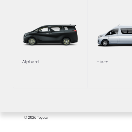
+7 (474) 251-51-00
Вся представленная на сайте информация, касающаяся сто
офертой, определяемой положениями ст. 437 (2) ГК РФ. 
изменена в любое время без предварительного уведомления
Alphard
Hiace
Правовая информация
ИНН 4824043183 ООО «Центр Липецк»
Изменить настройку cookies
Сбросить cookie
©
2026
Toyota