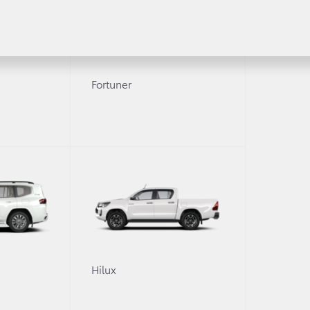
Регламентное ТО и запись
или с пробегом в наличии
Сервисные кампании
Трейд-ин
Сервисные предложения
Руководства
Fortuner
Замена на новый
 покупки
ование
О дилерском центре
-одобрение
ание
Дилерский центр
Новости
Преимущества дилерского 
Сотрудники
Вакансии
0
Hilux