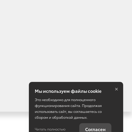
информационный характер и не является публичной
 Опубликованная на данном сайте информация может быть
×
Мы используем файлы cookie
Это необходимо для полноценного
функционирования сайта. Продолжая
использовать сайт, вы соглашаетесь со
сбором и обработкой данных.
Работает на технологиях
TradeDealer
Согласен
Читать полностью