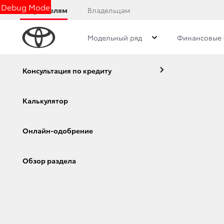
Debug Mode
Покупателям
Владельцам
Модельный ряд
Финансовые 
Консультация по кредиту
Калькулятор
Онлайн-одобрение
Модельный ряд
Новые а
Corolla
Camry
Обзор раздела
Corolla
Корпора
Camry
Toyota 
Toyota C-HR
RAV4
Автомоб