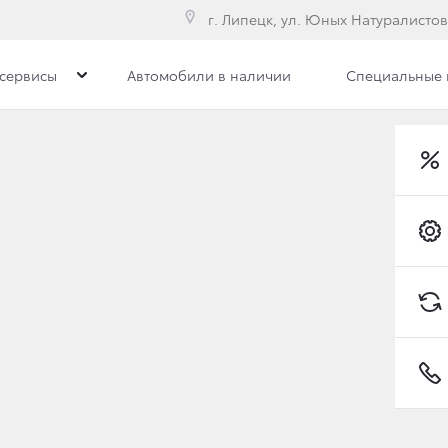
г. Липецк, ул. Юных Натуралистов
сервисы
Автомобили в наличии
Специальные
втомобили
Владельцам
Toyota C-HR
тивным клиентам
Обзор раздела
Трейд-ин
Услуги сервиса
Запасные части и масла
Гарантия
или с пробегом