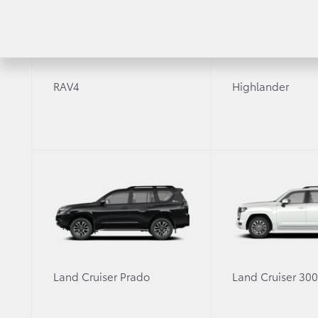
Fortuner
Автомоб
Highlander
Toyota 
Land Cruiser Prado
Land Cruiser 300
RAV4
Highlander
Hilux
Условия
Alphard
Кредит
Hiace
Онлайн
Страхов
Land Cruiser Prado
Land Cruiser 30