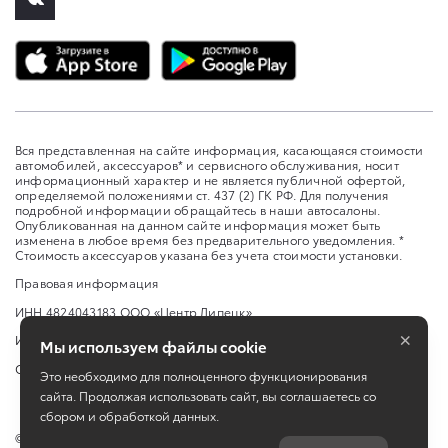
Вся представленная на сайте информация, касающаяся стоимости
автомобилей, аксессуаров* и сервисного обслуживания, носит
информационный характер и не является публичной офертой,
определяемой положениями ст. 437 (2) ГК РФ. Для получения
подробной информации обращайтесь в наши автосалоны.
Опубликованная на данном сайте информация может быть
изменена в любое время без предварительного уведомления. *
Стоимость аксессуаров указана без учета стоимости установки.
Правовая информация
ИНН 4824043183 ООО «Центр Липецк»
×
Изменить настройку cookies
Мы используем файлы cookie
Сбросить cookie
Это необходимо для полноценного функционирования
сайта. Продолжая использовать сайт, вы соглашаетесь со
сбором и обработкой данных.
©
2026
Toyota