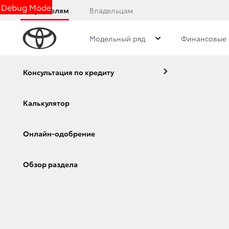
Debug Mode
Покупателям
Владельцам
Модельный ряд
Финансовые 
Обзор
Фото
Комплектации
Описани
Консультация по кредиту
Калькулятор
Toyota Fortuner
Онлайн-одобрение
Corolla
Camry
Обзор раздела