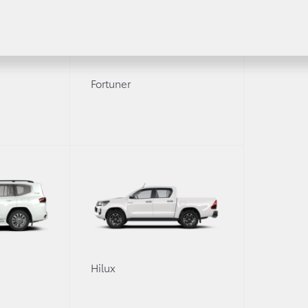
Fortuner
Получить консультацию
Уточните интересующую информацию
томобиля?
0
Hilux
вами для уточнения деталей