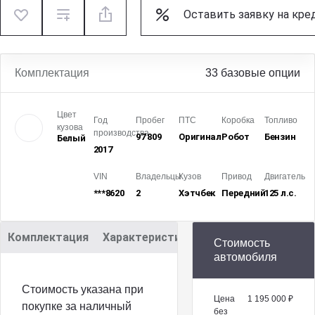
Оставить заявку на кре
Комплектация
33 базовые опции
Цвет
Год
Пробег
ПТС
Коробка
Топливо
кузова
производства
97 809
Оригинал
Робот
Бензин
Белый
2017
VIN
Владельцы
Кузов
Привод
Двигатель
***8620
2
Хэтчбек
Передний
125 л.с.
Комплектация
Характеристики
Описание
Стоимость
автомобиля
Cтoимocть укaзaна при
Цена
1 195 000 ₽
покупке за наличный
без