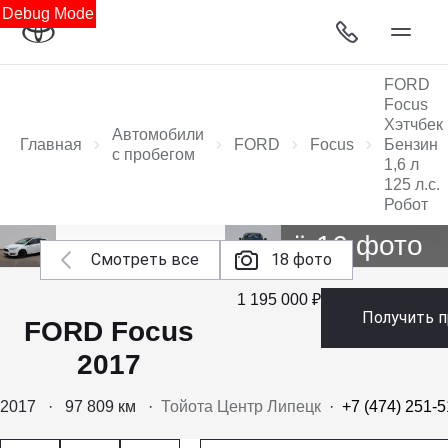
Debug Mode
FORD
Focus
Хэтчбек
Автомобили
Главная
FORD
Focus
Бензин
с пробегом
1,6 л
125 л.с.
Робот
Ещё 16 фото
Смотреть все
18 фото
1 195 000 ₽
Получить 
FORD Focus
2017
2017
·
97 809 км
·
Тойота Центр Липецк
·
+7 (474) 251-5