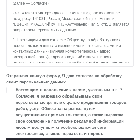
(далее — Согласие)
ООО «Тойота Мотор» (далее — Общество), расположенное
по адресу: 141031, Россия, Московская обл., г. о. Мытищи,
п. Вёшки, МКАД, 84-й км, ТПЗ «Алтуфьево», вл. 5, стр. 1, является
оператором персональных данных.
1. Настоящим я даю согласие Обществу на обработку своих
персональных данных, а именно: имени, отчества, фамилии,
контактных данных (включая номер телефона и адрес
электронной почты), адреса, сведений о впечатлениях,
интересах, предпочтениях к автомобилю(-ям) и товарам/услугам,
IP-адреса, сведений об устройстве, операционной системы
устройства и модели мобильного телефона посетителя сайта,
Отправляя данную форму, Я даю согласие на обработку
уникального идентификатора посетителя сайта,
своих персональных данных.
предпочтительного времени и способа для контакта, истории
Настоящим в дополнение к целям, указанным в п. 3
контактов.
Согласия, я разрешаю обрабатывать свои
2. Под обработкой персональных данных понимаются
персональные данные с целью продвижения товаров,
следующие действия: сбор, запись, систематизация,
работ, услуг Общества на рынке, путем
накопление, хранение, уточнение (обновление, изменение),
осуществления прямых контактов, а также выражаю
извлечение, использование, передача (предоставление, доступ),
свое согласие на получение рекламной информации
блокирование, удаление, уничтожение персональных данных.
любым доступным способом, включая сети
Общество обрабатывает персональные данные
электросвязи, а также через сеть интернет.
с использованием средств автоматизации.