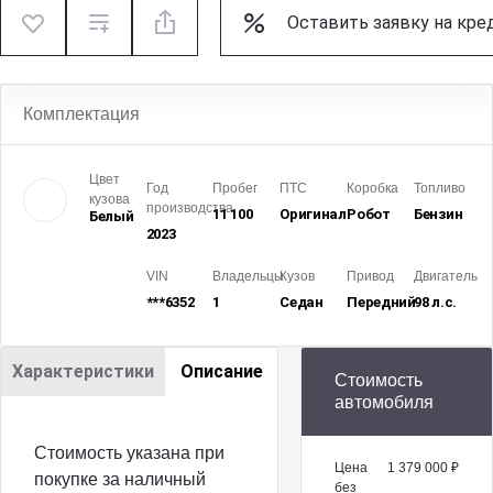
Оставить заявку на кре
Комплектация
Цвет
Год
Пробег
ПТС
Коробка
Топливо
кузова
производства
11 100
Оригинал
Робот
Бензин
Белый
2023
VIN
Владельцы
Кузов
Привод
Двигатель
***6352
1
Седан
Передний
98 л.с.
Характеристики
Описание
Стоимость
автомобиля
Стоимость указана при
Цена
1 379 000 ₽
покупке за наличный
без