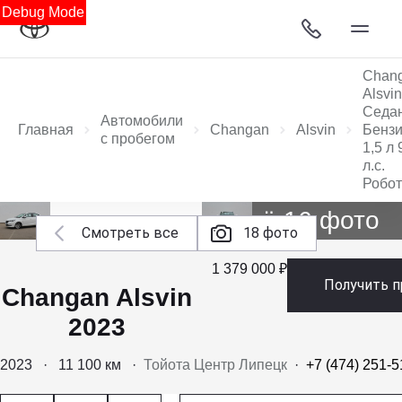
Debug Mode
Chan
Alsvin
Седа
Автомобили
Главная
Changan
Alsvin
Бенз
с пробегом
1,5 л 
л.с.
Робот
Ещё 16 фото
Смотреть все
18 фото
1 379 000 ₽
Получить 
Changan Alsvin
2023
2023
·
11 100 км
·
Тойота Центр Липецк
·
+7 (474) 251-5