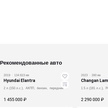
Рекомендованные авто
2019
·
134 823 км
2023
·
390 км
Hyundai Elantra
Changan Lam
2 л (150 л.с.), АКПП, бензин, передний
1.5 л (181 л.с.),
1 455 000 ₽
2 290 000 ₽