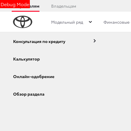
Debug Mode
Покупателям
Владельцам
Модельный ряд
Финансовые 
Обзор
Фото
Комплектации
Описани
Консультация по кредиту
Калькулятор
Toyota Hilux
Онлайн-одобрение
Corolla
Camry
Обзор раздела