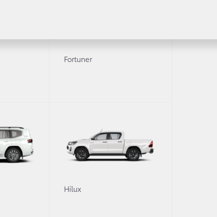
Fortuner
Получить консультацию
Уточните интересующую информацию
томобиля?
0
Hilux
вами для уточнения деталей